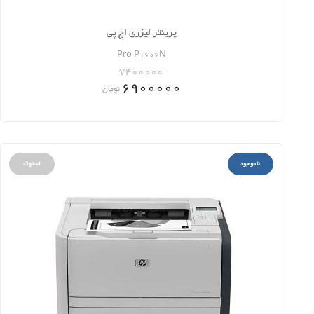
پرینتر لیزری اچ پی
Pro P1606N
7400000
6900000
تومان
ناموجود
استوک