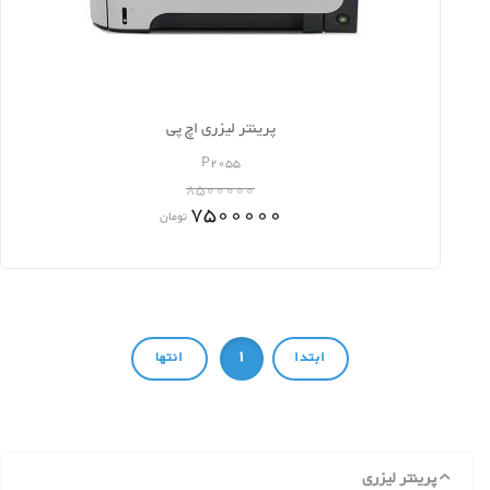
پرینتر لیزری اچ پی
P2055
8500000
7500000
تومان
1
پرینتر لیزری