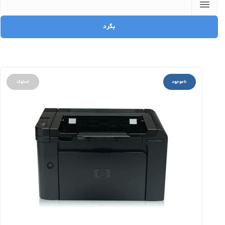
ناموجود
استوک