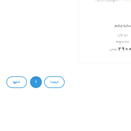
سايه چشم
دي-وان
45000
290
تومان
1