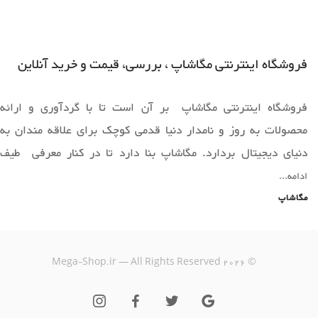
فروشگاه اینترنتی مگاشاپ ، بررسی، قیمت و خرید آنلاین
فروشگاه اینترنتی مگاشاپ بر آن است تا با گردآوری و ارائه
محصولات به روز و نامدار دنیا قدمی کوچک برای علاقه مندان به
دنیای دیجیتال بردارد. مگاشاپ بنا دارد تا در کنار معرفی طیف
وسیعی از محصولات به روز دنیا ،فضایی را برای خرید آسان و ارائه
ادامه...
محصولات قابل عرضه دراختیار همه همراهان خود قرار دهد.
مگاشاپ
یک خرید اینترنتی مطمئن، نیازمند فروشگاهی است که بتواند
Mega-Shop.ir — All Rights Reserved
2026
©
کالاهایی متنوع، باکیفیت و دارای قیمت مناسب را در مدت زمان ی
کوتاه به دست مشتریان خود برساند؛ ویژگی‌هایی که فروشگاه
اینترنتی مگاشاپ سال‌هاست بر روی آن‌ها کار کرده و توانسته از این