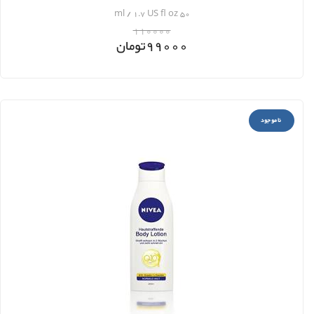
50 ml / 1.7 US fl oz
110000
99000
تومان
ناموجود