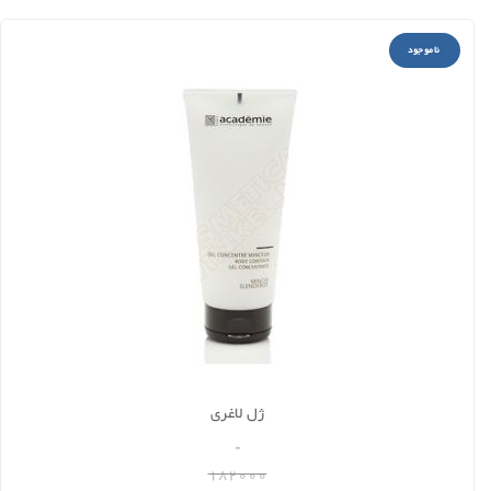
ناموجود
ژل لاغری
-
182000