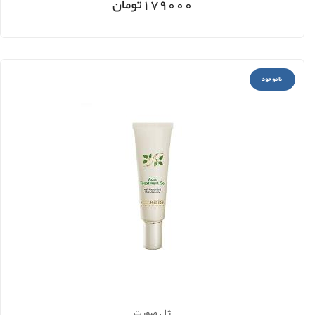
179000
تومان
ناموجود
ژل صورت