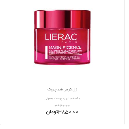
ژل کرمی ضد چروک
مگنیفیسنس- پوست معمولی
392000
385000
تومان