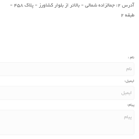
آدرس 2: جمالزاده شمالی - بالاتر از بلوار کشاورز - پلاک 458 -
طبقه 2
نام :
ایمیل:
پیام: