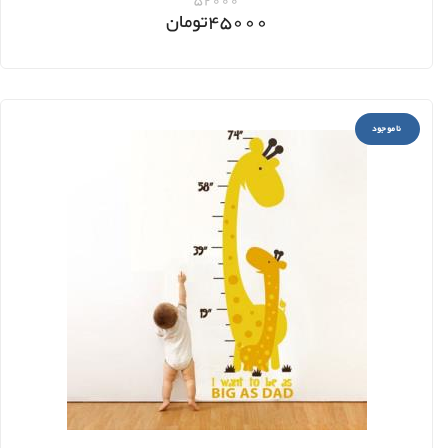
52000
45000
تومان
ناموجود