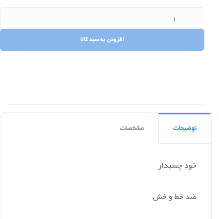
توضیحات
مشخصات
خود چسبدار
ضد خط و خش