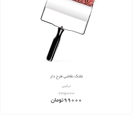
غلتک نقاشی طرح دار
ترکیبی
125000
99000
تومان