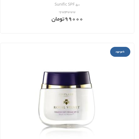
Sunific SPF 50
103000
99000
تومان
ناموجود