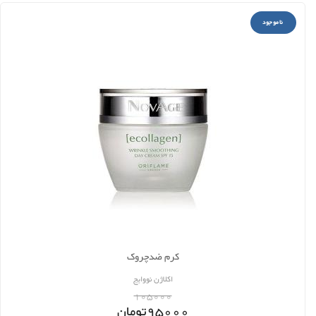
ناموجود
کرم ضدچروک
اكلاژن نووایج
105000
95000
تومان