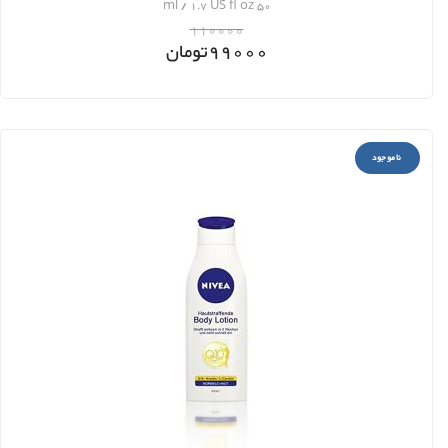
50 ml / 1.7 US fl oz
110000
99000
تومان
ناموجود