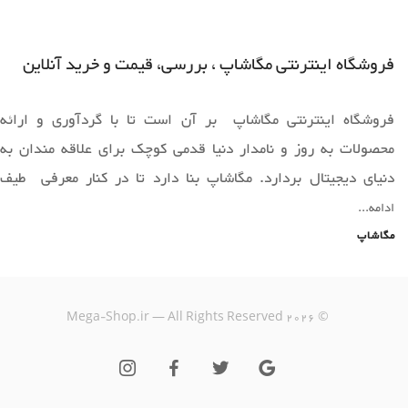
فروشگاه اینترنتی مگاشاپ ، بررسی، قیمت و خرید آنلاین
فروشگاه اینترنتی مگاشاپ بر آن است تا با گردآوری و ارائه
محصولات به روز و نامدار دنیا قدمی کوچک برای علاقه مندان به
دنیای دیجیتال بردارد. مگاشاپ بنا دارد تا در کنار معرفی طیف
وسیعی از محصولات به روز دنیا ،فضایی را برای خرید آسان و ارائه
ادامه...
محصولات قابل عرضه دراختیار همه همراهان خود قرار دهد.
مگاشاپ
یک خرید اینترنتی مطمئن، نیازمند فروشگاهی است که بتواند
Mega-Shop.ir — All Rights Reserved
2026
©
کالاهایی متنوع، باکیفیت و دارای قیمت مناسب را در مدت زمان ی
کوتاه به دست مشتریان خود برساند؛ ویژگی‌هایی که فروشگاه
اینترنتی مگاشاپ سال‌هاست بر روی آن‌ها کار کرده و توانسته از این