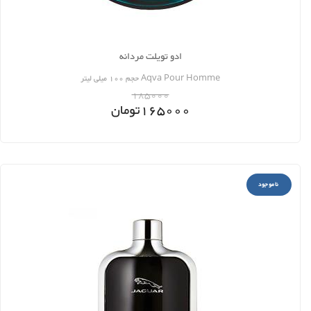
ادو تویلت مردانه
Aqva Pour Homme حجم 100 میلی لیتر
185000
165000
تومان
ناموجود