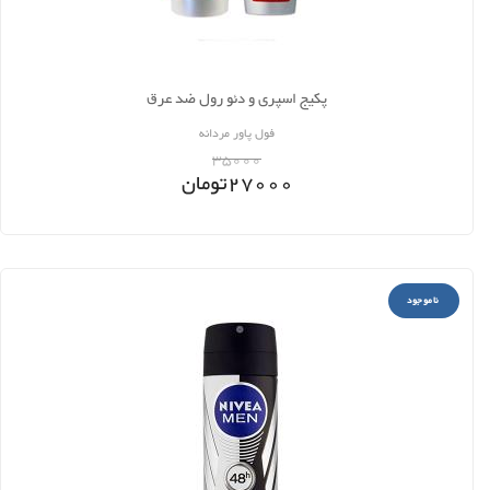
پکیج اسپری و دئو رول ضد عرق
فول پاور مردانه
35000
27000
تومان
ناموجود