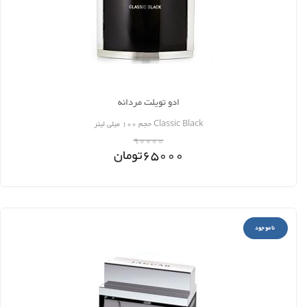
ادو تویلت مردانه
Classic Black حجم 100 میلی لیتر
90000
65000
تومان
ناموجود