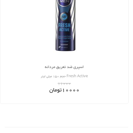
اسپری ضد تعریق مردانه
Fresh Active حجم 150 میلی لیتر
11000
10000
تومان