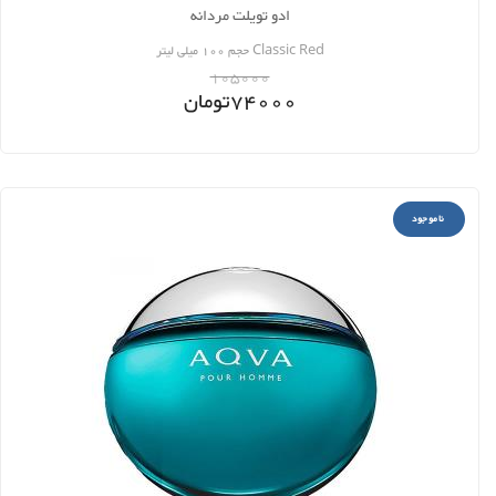
ادو تویلت مردانه
Classic Red حجم 100 میلی لیتر
105000
74000
تومان
ناموجود