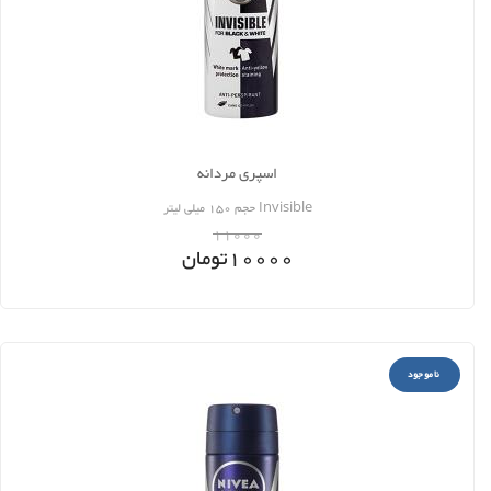
اسپری مردانه
Invisible حجم 150 میلی لیتر
11000
10000
تومان
ناموجود