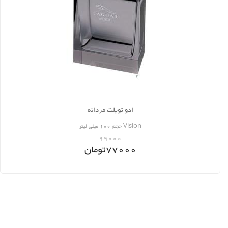
ادو تویلت مردانه
Vision حجم 100 میلی لیتر
99000
77000
تومان