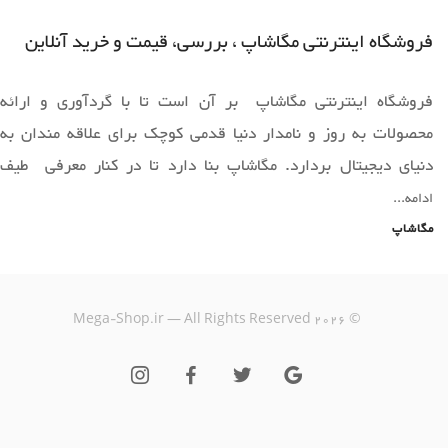
فروشگاه اینترنتی مگاشاپ ، بررسی، قیمت و خرید آنلاین
فروشگاه اینترنتی مگاشاپ بر آن است تا با گردآوری و ارائه
محصولات به روز و نامدار دنیا قدمی کوچک برای علاقه مندان به
دنیای دیجیتال بردارد. مگاشاپ بنا دارد تا در کنار معرفی طیف
وسیعی از محصولات به روز دنیا ،فضایی را برای خرید آسان و ارائه
ادامه...
محصولات قابل عرضه دراختیار همه همراهان خود قرار دهد.
مگاشاپ
یک خرید اینترنتی مطمئن، نیازمند فروشگاهی است که بتواند
Mega-Shop.ir — All Rights Reserved
2026
©
کالاهایی متنوع، باکیفیت و دارای قیمت مناسب را در مدت زمان ی
کوتاه به دست مشتریان خود برساند؛ ویژگی‌هایی که فروشگاه
اینترنتی مگاشاپ سال‌هاست بر روی آن‌ها کار کرده و توانسته از این
طریق مشتریان ثابت خود را داشته باشد.