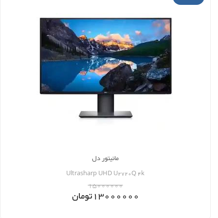
مانیتور دل
Ultrasharp UHD U2720Q 4k
15000000
13000000
تومان