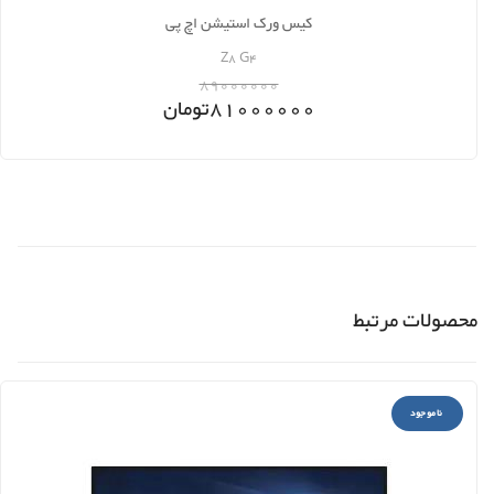
کیس ورک استیشن اچ پی
Z8 G4
89000000
81000000
تومان
محصولات مرتبط
ناموجود