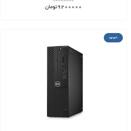
10100000
9200000
تومان
ناموجود