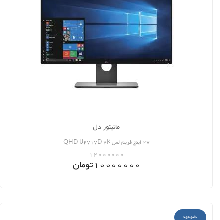
مانیتور دل
27 اینچ فریم لس QHD U2717D 4K
12000000
10000000
تومان
ناموجود