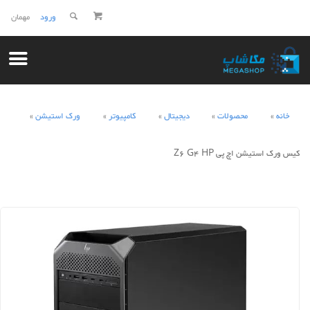
ورود
مهمان
خانه
محصولات
دیجیتال
کامپیوتر
ورک استیشن
کیس ورک استیشن اچ پی Z6 G4 HP