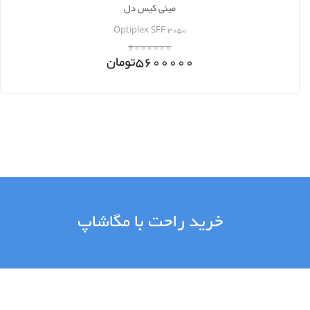
مینی کیس دل
Optiplex SFF 3050
6000000
5600000
تومان
خرید راحت با مگاشاپ