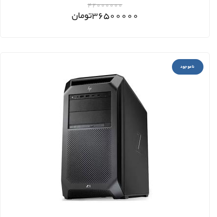
42000000
36500000
تومان
ناموجود