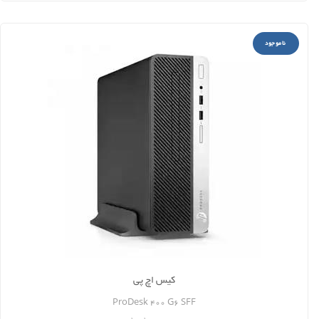
ناموجود
کیس اچ پی
ProDesk 400 G6 SFF