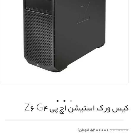
کیس ورک استیشن اچ پی Z6 G4
6000000
5400000
(تومان)