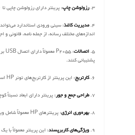
نوع پورت ارتباط به کامپیوتر
3.
رزولوشن چاپ
: پرینتر دارای رزولوشن چاپی تا ۱۲۰۰ در ۱۲۰۰ نقطه در اینچ (dpi) است که چاپ‌های واضح و تیز را تضمین می‌کند.
حافظه پرینتر
4.
مدیریت کاغذ
اندازه‌های مختلف رسانه، از جمله نامه، قانونی و اج
ظرفیت سینی کاغذ
5.
اتصالات
: 55
تکنولوژی چاپ
پشتیبانی کنند.
رزولوشن چاپ
6.
کارتریج
: این پرینتر از کارتریج‌های تونر HP استفاده می‌کند که برای بازدهی بالا طراحی شده‌اند و هزینه هر صفحه را کاهش داده و نیاز به تعویض کارتریج را کم می‌کنند.
7.
طراحی جمع و جور
: پرینتر دارای ابعاد نسبتاً 
8.
بهره‌وری انرژی
: پرینترهای HP معمولاً شامل ویژگی‌های صرفه‌جویی در انرژی هستند، مانند چاپ دو رو خودکار (در برخی مدل‌ها) و حالت‌های بهره‌وری انرژی.
9.
ویژگی‌های کاربرپسند
: این پرینتر معمولاً با ی