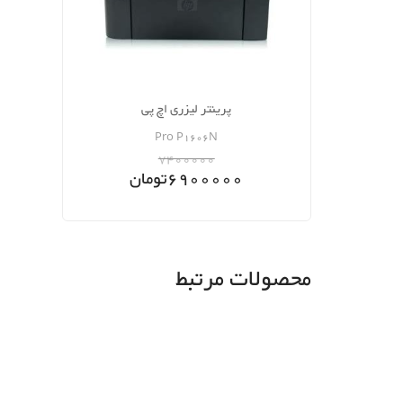
پرینتر لیزری اچ پی
Pro P1606N
7400000
6900000
تومان
محصولات مرتبط