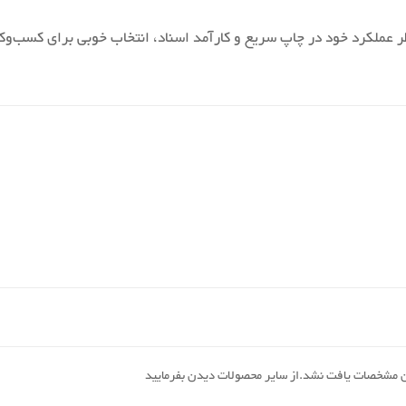
لی، پرینتر لیزری HP مدل P2055 به خاطر عملکرد خود در چاپ سریع و کارآمد اسناد، انتخاب خو
ن مشخصات یافت نشد.از سایر محصولات دیدن بفرمایید