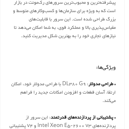
پیشرفته‌ترین و محبوب‌ترین سرورهای رک‌مونت در بازار
است که به ویژه برای سازمان‌ها و کسب‌وکارهای متوسط و
ت
‎Intel C610 Series Chipset
بزرگ طراحی شده است. این سرور با قابلیت‌های
فظه رم
‎ DDR4 LRDIMM, RDIMM
مقیاس‌پذیری بالا و عملکرد قوی، به شما امکان می‌دهد تا
نیازهای تجاری خود را به بهترین شکل مدیریت کنید.
 اسلات
‎24 اسلات ، 12 اسلات برای هر CPU
کانال رم
‎8 کانال
‎3TB 24x 128GB LRDIMM و 2400MHz 768GB 24x
ویژگی‌ها:
 نهایی
32GB RDIMM و 2400MHz 128GB 16x 8GB
NVDIMM
•
طراحی مدولار
: DL380 G9 با طراحی مدولار خود، امکان
ارتقاء آسان قطعات و افزودن امکانات جدید را فراهم
شبکه
‎1Gb 331i Ethernet Adapter
می‌کند.
توسعه
‎PCIe x16 , x16 , x8
ر
‎Dynamic Smart Array B140i
•
پشتیبانی از پردازنده‌های قدرتمند
: این سرور از
نوری
‎DVD-ROM, DVD-RW
پردازنده‌های Intel Xeon E5-2600 v3 و v4 پشتیبانی