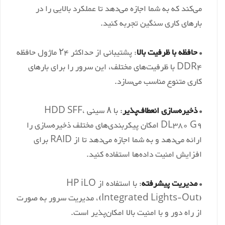
می‌کند که به شما اجازه می‌دهد تا عملکرد بالایی را در
غذیه
‎Flex Slot Hot Plug 500W, 800W, 1400W
بارهای کاری سنگین تجربه کنید.
گرافیک
‎ Integrated Matrox G200eH2
ابل نصب
•
حافظه با ظرفیت بالا
: پشتیبانی از حداکثر ۲۴ ماژول حافظه
‎ iLO 4
DDR4 با ظرفیت‌های مختلف، این سرور را برای بارهای
کاری متنوع مناسب می‌سازد.
•
ذخیره‌سازی انعطاف‌پذیر
: با ۸ سینی HDD SFF،
DL380 G9 امکان پیکربندی‌های مختلف ذخیره‌سازی را
ارائه می‌دهد و به شما اجازه می‌دهد تا از RAID برای
افزایش امنیت داده‌ها استفاده کنید.
•
مدیریت پیشرفته
: با استفاده از HP iLO
(Integrated Lights-Out)، مدیریت سرور به صورت
از راه دور و با امنیت بالا امکان‌پذیر است.