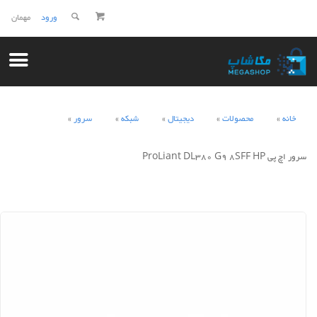
ورود
مهمان
خانه
محصولات
دیجیتال
شبکه
سرور
سرور اچ پی ProLiant DL380 G9 8SFF HP