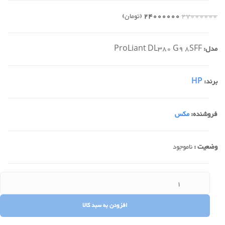
27000000
24000000
(تومان)
مدل:
ProLiant DL380 G9 8SFF
برند:
HP
فروشنده:
مکس
وضعیت :
ناموجود