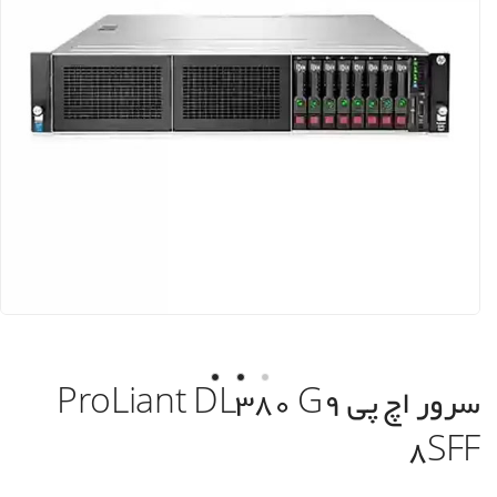
سرور اچ پی ProLiant DL380 G9
8SFF