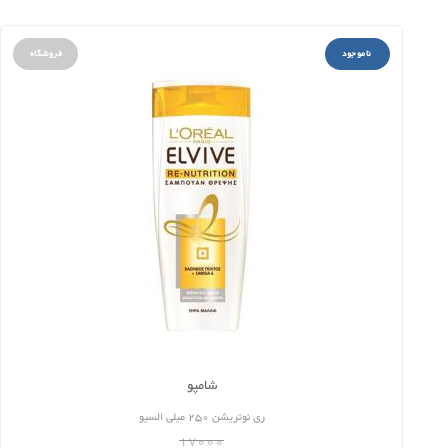
ناموجود
فروشگاه
شامپو
ری نوتریشن 250 میلی السیو
17000