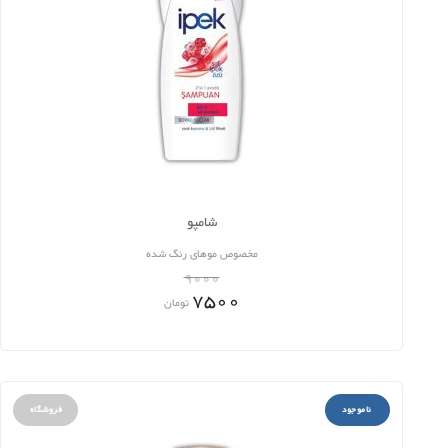
شامپو
مخصوص موهای رنگ شده
9000
7500
تومان
ناموجود
فروشگاه