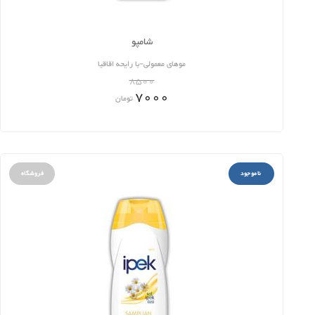
شامپو
موهای معمولی-با رایحه اقاقیا
8500
7000
تومان
ناموجود
فروشگاه