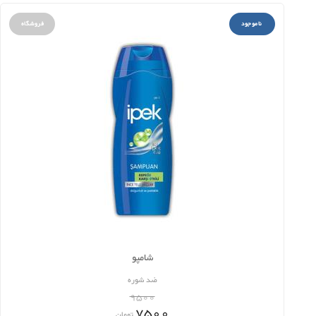
ناموجود
فروشگاه
شامپو
ضد شوره
9500
7500
تومان