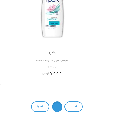
شامپو
موهای معمولی-با رایحه اقاقیا
8500
7000
تومان
1