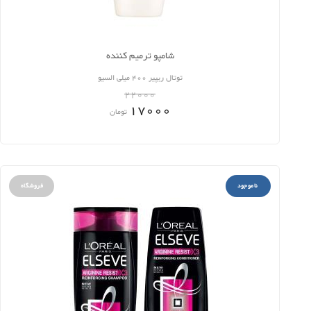
شامپو ترمیم کننده
توتال ریپیر 400 میلی السیو
22000
17000
تومان
ناموجود
فروشگاه