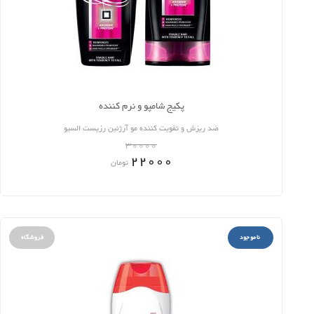
پکیج شامپو و نرم کننده
ضد ریزش و تقویت کننده مو آرژنین رزیست السیو
30000
22000
تومان
ناموجود
فروشگاه