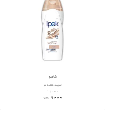
شامپو
تقویت کننده مو
11000
9000
تومان