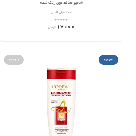
شامپو محافظ موی رنگ شده
400 میلی السیو
22000
17000
تومان
ناموجود
فروشگاه