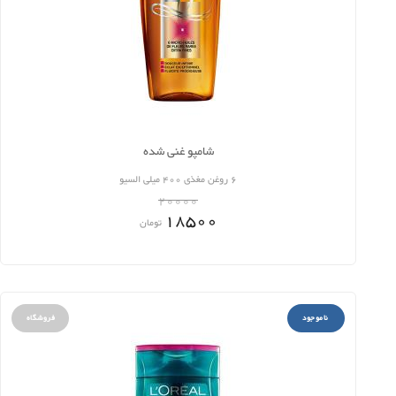
شامپو غنی شده
6 روغن مغذی 400 میلی السیو
20000
18500
تومان
ناموجود
فروشگاه