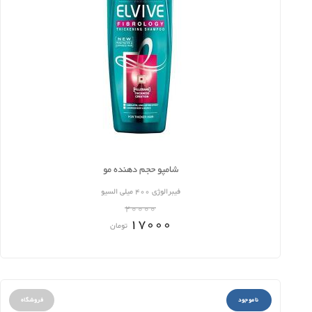
شامپو حجم دهنده مو
فیبرالوژی 400 میلی السیو
20000
17000
تومان
ناموجود
فروشگاه