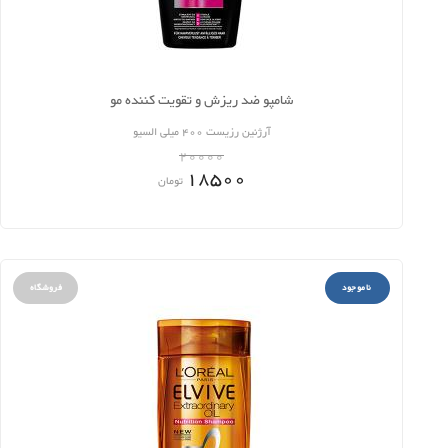
شامپو ضد ریزش و تقویت کننده مو
آرژنین رزیست 400 میلی السیو
20000
18500
تومان
ناموجود
فروشگاه