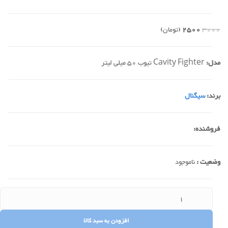
3000
2500
(تومان)
مدل:
Cavity Fighter تیوب 50 میلی لیتر
برند:
سیگنال
فروشنده:
وضعیت :
ناموجود