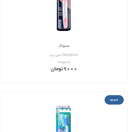
مسواک
Sensitive خیلی نرم
10500
9000
تومان
ناموجود