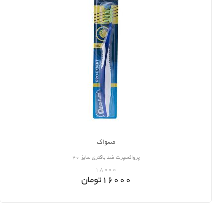
مسواک
پرواکسپرت ضد باکتری سایز 40
18000
16000
تومان