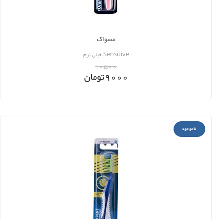
مسواک
Sensitive خیلی نرم
10500
9000
تومان
ناموجود