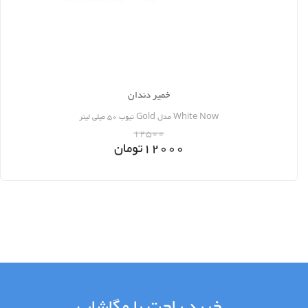
خمیر دندان
White Now مدل Gold تیوب 50 میلی لیتر
12500
12000
تومان
خرید راحت با مگاشاپ