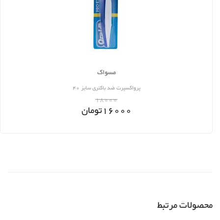
مسواک
پرواکسپرت ضد باکتری سایز 40
18000
16000
تومان
محصولات مرتبط