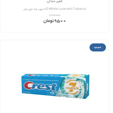
خمیر دندان
3D White Luxe Anti Tobacco تیوب 75 میلی لیتر
10000
9500
تومان
ناموجود