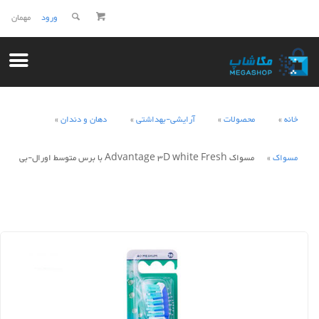
ورود
مهمان
خانه
محصولات
آرایشی-بهداشتی
دهان و دندان
مسواک
مسواک Advantage 3D white Fresh با برس متوسط اورال-بی