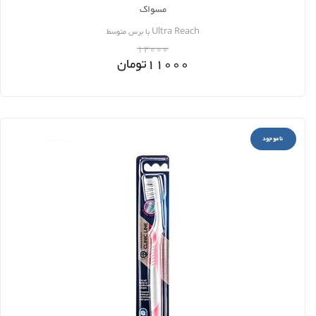
مسواک
Ultra Reach با برس متوسط
12000
11000
تومان
ناموجود