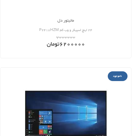
مانیتور دل
24 اینچ اسپیکر و وب کم P2418HZM
7000000
6200000
تومان
ناموجود