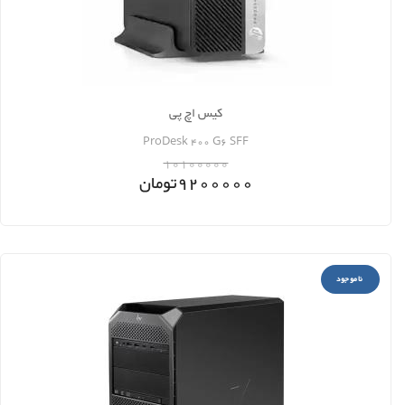
کیس اچ پی
ProDesk 400 G6 SFF
10100000
9200000
تومان
ناموجود