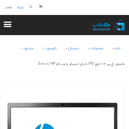
ورود
مهمان
خانه
محصولات
دیجیتال
کامپیوتر
مانیتور
مانیتور اچ پی 24 اینچ IPS دارای اسپیکر و وب کم E240c HP