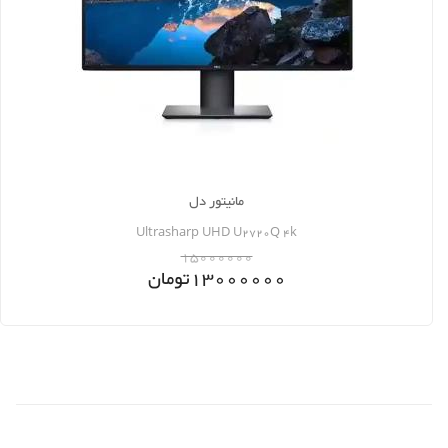
مانیتور دل
Ultrasharp UHD U2720Q 4k
15000000
13000000
تومان