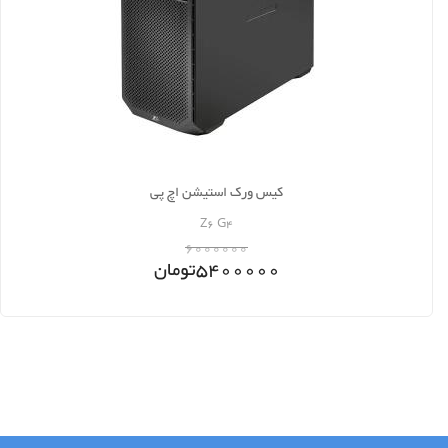
کیس ورک استیشن اچ پی
Z6 G4
6000000
5400000
تومان