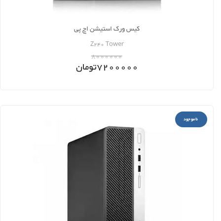
کیس ورک استیشن اچ پی
Z240 Tower
8000000
7200000
تومان
ناموجود