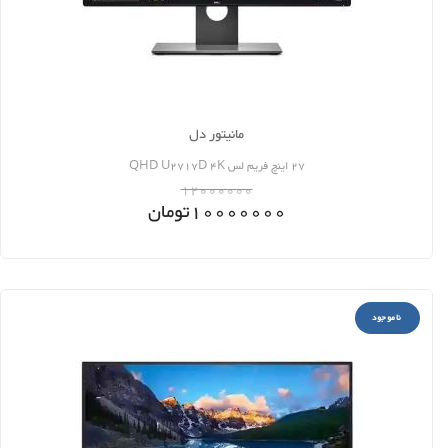
مانیتور دل
27 اینچ فریم لس QHD U2717D 4K
12000000
10000000
تومان
ناموجود