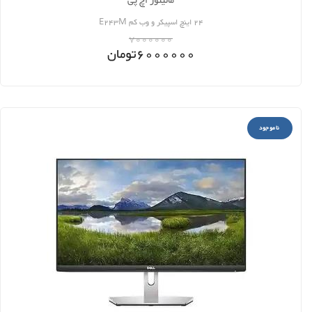
مانیتور اچ پی
24 اینچ اسپیکر و وب کم E243M
7000000
6000000
تومان
ناموجود