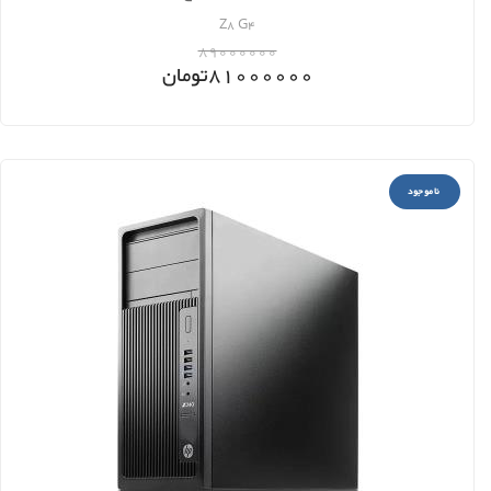
Z8 G4
89000000
81000000
تومان
ناموجود