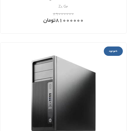
Z8 G4
89000000
81000000
تومان
ناموجود