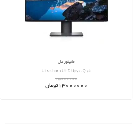
مانیتور دل
Ultrasharp UHD U2720Q 4k
15000000
13000000
تومان