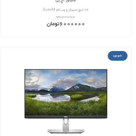
مانیتور اچ پی
24 اینچ اسپیکر و وب کم E243M
7000000
6000000
تومان
ناموجود