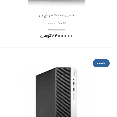
کیس ورک استیشن اچ پی
Z240 Tower
8000000
7200000
تومان
ناموجود