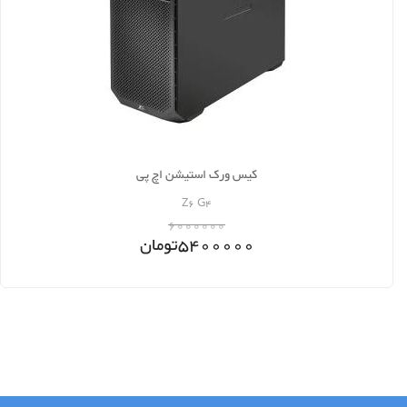
کیس ورک استیشن اچ پی
Z6 G4
6000000
5400000
تومان