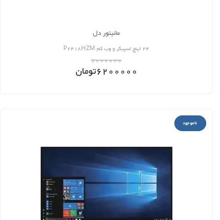
مانیتور دل
24 اینچ اسپیکر و وب کم P2418HZM
7000000
6200000
تومان
ناموجود