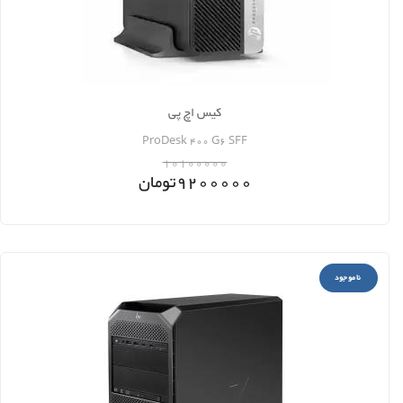
کیس اچ پی
ProDesk 400 G6 SFF
10100000
9200000
تومان
ناموجود