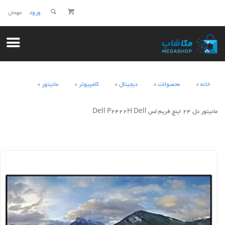
ورود
مهمان
خانه
محصولات
دیجیتال
کامپیوتر
مانیتور
مانیتور دل 24 اینچ فریم لس Dell P2422H Dell