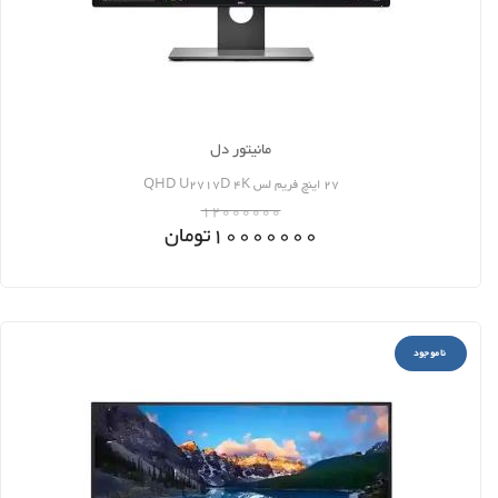
مانیتور دل
27 اینچ فریم لس QHD U2717D 4K
12000000
10000000
تومان
ناموجود