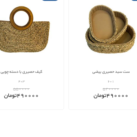
ست سبد حصیری بیضی
کیف حصیری با دسته چوبی
403
601
550000
520000
490000
تومان
490000
تومان