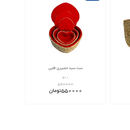
ست سبد حصیری قلبی
501
580000
550000
تومان