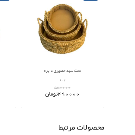
ست سبد حصیری دایره
602
550000
490000
تومان
محصولات مرتبط