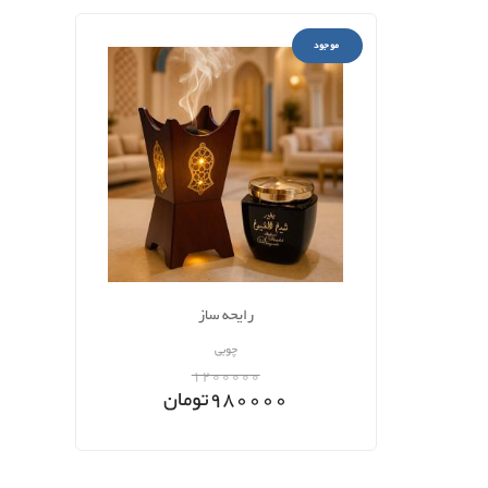
موجود
رایحه ساز
چوبی
1200000
980000
تومان