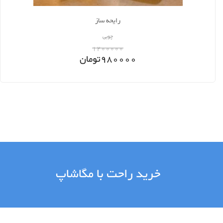
رایحه ساز
چوبی
1200000
980000
تومان
خرید راحت با مگاشاپ