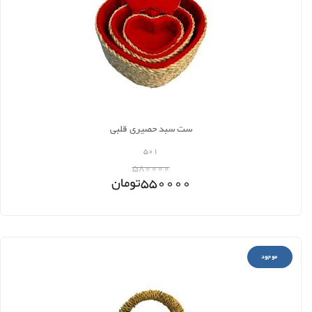
ست سبد حصیری قلبی
501
580000
550000
تومان
موجود