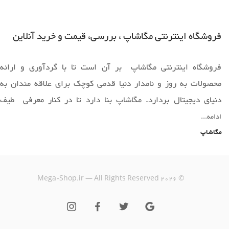
فروشگاه اینترنتی مگاشاپ ، بررسی، قیمت و خرید آنلاین
فروشگاه اینترنتی مگاشاپ بر آن است تا با گردآوری و ارائه
محصولات به روز و نامدار دنیا قدمی کوچک برای علاقه مندان به
دنیای دیجیتال بردارد. مگاشاپ بنا دارد تا در کنار معرفی طیف
وسیعی از محصولات به روز دنیا ،فضایی را برای خرید آسان و ارائه
ادامه...
محصولات قابل عرضه دراختیار همه همراهان خود قرار دهد.
مگاشاپ
یک خرید اینترنتی مطمئن، نیازمند فروشگاهی است که بتواند
Mega-Shop.ir — All Rights Reserved
2026
©
کالاهایی متنوع، باکیفیت و دارای قیمت مناسب را در مدت زمان ی
کوتاه به دست مشتریان خود برساند؛ ویژگی‌هایی که فروشگاه
اینترنتی مگاشاپ سال‌هاست بر روی آن‌ها کار کرده و توانسته از این