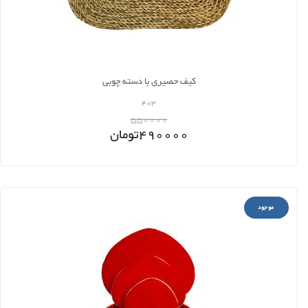
کیف حصیری با دسته چوبی
403
550000
490000
تومان
موجود