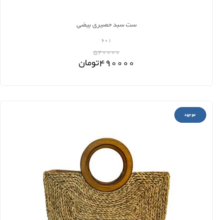
ست سبد حصیری بیضی
601
520000
490000
تومان
موجود