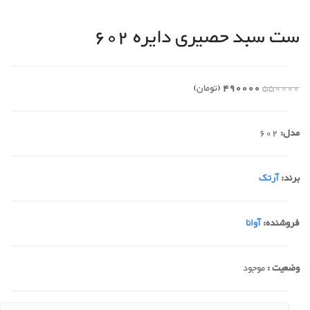
ست سبد حصیری دایره 602
550000
490000
(تومان)
مدل:
602
برند:
آرتک
فروشنده:
آوانا
وضعیت :
موجود