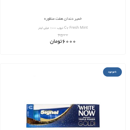
خمیر دندان هفت منظوره‌
C7 Fresh Mint تیوب 100 میلی لیتر
6500
6000
تومان
ناموجود