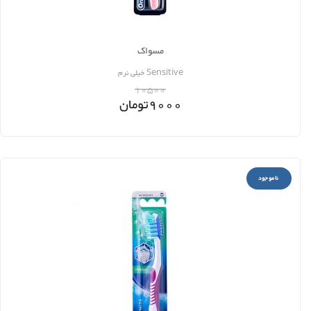
مسواک
Sensitive خیلی نرم
10500
9000
تومان
ناموجود