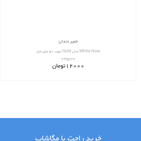
خمیر دندان
White Now مدل Gold تیوب 50 میلی لیتر
12500
12000
تومان
خرید راحت با مگاشاپ