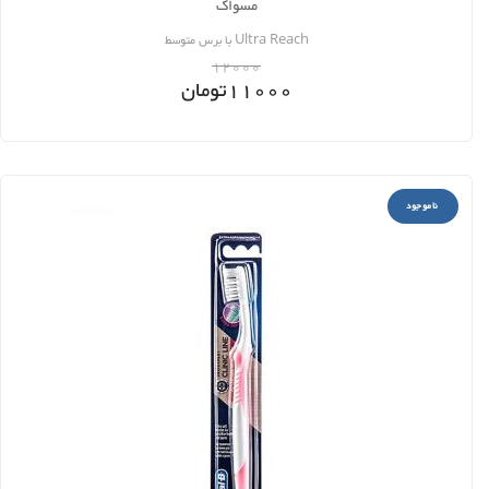
مسواک
Ultra Reach با برس متوسط
12000
11000
تومان
ناموجود