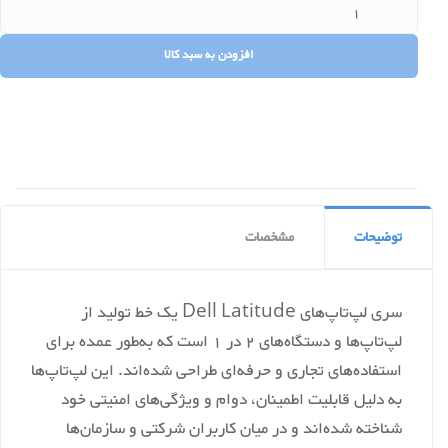
توضیحات
مشخصات
Intel i5 8350U
سری لپ‌تاپ‌های Dell Latitude یک خط تولید از
‎37.06 x 20.07 x 2.32 cm
Product Dimens
لپ‌تاپ‌ها و دستگاه‌های 2 در 1 است که به‌طور عمده برای
Latitude
Item model nu
استفاده‌های تجاری و حرفه‌ای طراحی شده‌اند. این لپ‌تاپ‌ها
Latitude 5590
Se
به دلیل قابلیت اطمینان، دوام و ویژگی‌های امنیتی خود
شناخته شده‌اند و در میان کاربران شرکتی و سازمان‌ها
‎15.6 Inches
Standing screen display