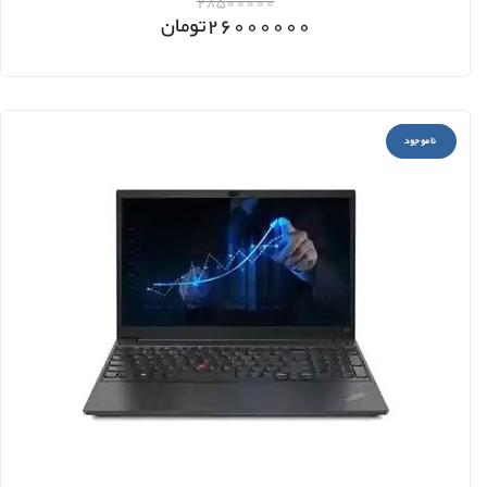
28500000
26000000
تومان
ناموجود