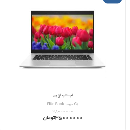
لپ تاپ اچ پی
Elite Book 1050 G1
38000000
35000000
تومان