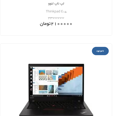
لپ تاپ لنوو
Thinkpad E15
2300000
2100000
تومان
ناموجود