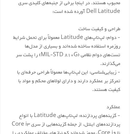
محبوب هستند. در اینجا برخی از جنبه‌های کلیدی سری
‎1920 x 1080 pixels
Screen Resolu
Dell Latitude آورده شده است:
1920x1080
Resolu
‎Intel
Processor B
طراحی و کیفیت ساخت
- دوام: لپ‌تاپ‌های Latitude معمولاً برای تحمل شرایط
‎4
Processor C
روزمره استفاده ساخته شده‌اند و بسیاری از مدل‌ها
‎8 GB
RAM 
تست‌های دوام نظامی (MIL-STD 810G) را پشت سر
‎DDR4
Memory Techno
می‌گذارند.
‎SDRAM
Computer Memory 
- زیبایی‌شناسی: این لپ‌تاپ‌ها معمولاً طراحی حرفه‌ای با
تمرکز بر عملکرد دارند و دارای لولاهای محکم و مواد با
‎256 GB
Hard Drive 
کیفیت هستند.
‎SSD
Hard Disk Descrip
Onboard
Graphics Coproce
عملکرد
‎230 Volts
Vol
- گزینه‌های پردازنده: لپ‌تاپ‌های Latitude با انواع
پردازنده‌های اینتل، از جمله گزینه‌هایی از سری Core i3
3500g
Item We
تا Core i9، مجهز شده‌اند که نیازهای مختلف عملکردی را