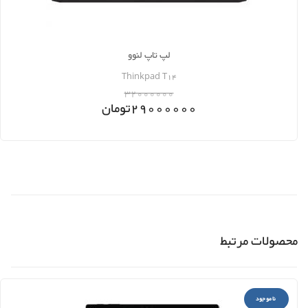
لپ تاپ لنوو
Thinkpad T14
32000000
29000000
تومان
محصولات مرتبط
ناموجود