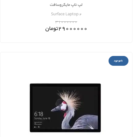
لپ تاپ مایکروسافت
Surface Laptop 4
31000000
29000000
تومان
ناموجود