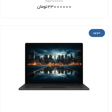
25000000
23000000
تومان
ناموجود