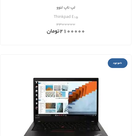
لپ تاپ لنوو
Thinkpad E15
2300000
2100000
تومان
ناموجود