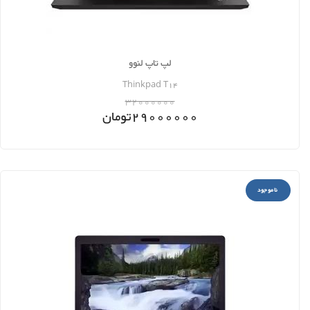
لپ تاپ لنوو
Thinkpad T14
32000000
29000000
تومان
ناموجود