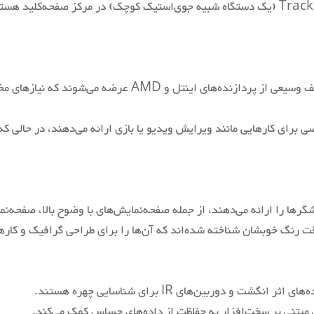
- TrackPoint: بسیاری از مدل‌ها دارای TrackPoint (یک دستگاه شبیه جوی‌استیک کوچک) در 
‎‎1920 x 1080 pixels
‎1920x1080
- گزینه‌های پردازنده: ThinkPadها معمولاً با طیف وسیعی از 
‎ ‎Intel
 برای کارهایی مانند ویرایش ویدیو یا بازی ارائه می‌دهند، در حالی که
‎‎4
‎ 48GB (up to 32GB in user accessible slot)
یشگرها را ارائه می‌دهند، از جمله صفحه‌نمایش‌های با وضوح بالا، صفحه‌
‎ ‎DDR4
‎‎SDRAM
 دوربین‌های IR برای شناسایی چهره هستند.
‎Up to 2TB