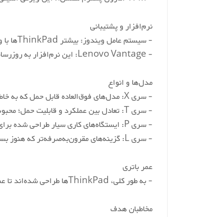
Hard Disk Description
نرم‌افزار و پشتیبانی
- سیستم عامل ویندوز: بیشتر ThinkPadها با ویندوز پیش‌نصب شده عرضه می‌شوند، اما ممکن است از توزیع‌های لینوکس نیز پشتیبانی کنند.
Graphics Coprocessor
- Lenovo Vantage: این نرم‌افزار به روزرسانی‌های سیستم، تشخیص سخت‌افزار و گزینه‌های سفارشی‌سازی را ارائه می‌دهد.
Voltage
مدل‌ها و انواع
- سری X: مدل‌های فوق‌العاده قابل حمل که به خاطر طراحی سبک و عمر باتری طولانی شناخته می‌شوند.
Item Weight
- سری T: تعادل بین عملکرد و قابلیت حمل؛ محبوب در میان کاربران تجاری.
- سری P: ایستگاه‌های کاری سیار طراحی شده برای کارهای با عملکرد بالا مانند مدل‌سازی ۳D و برنامه‌های CAD.
- سری L: گزینه‌های مقرون‌به‌صرفه‌تر که هنوز بسیاری از ویژگی‌های اصلی ThinkPad را حفظ می‌کنند.
عمر باتری
- به طور کلی، ThinkPadها طراحی شده‌اند تا عمر باتری خوبی ارائه دهند و بسیاری از مدل‌ها دارای قابلیت شارژ سریع هستند.
مخاطبان هدف