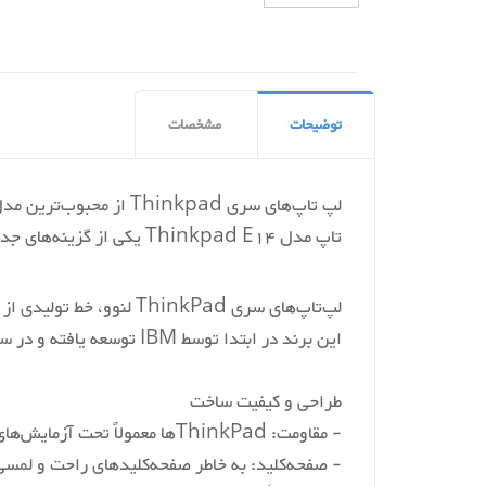
توضیحات
مشخصات
CPU
لپ تاپ‌های سری inkpad
تاپ مدل Thinkpad E14 یکی از گزینه‌های جدید و جذاب لنوو است.
Product Dimensions
لپ‌تاپ‌های سری hinkPad
Item model number
این برند در ابتدا توسط IBM توسعه یافته و در سال ۲۰۰۵ به لنوو منتقل شد. در اینجا برخی از ویژگی‌ها و جنبه‌های کلیدی سری ThinkPad آورده شده است:
Series
طراحی و کیفیت ساخت
- مقاومت: ThinkPadها معمولاً تحت آزمایش‌های استاندارد نظامی برای دوام قرار می‌گیرند و برای محیط‌های سخت مناسب هستند.
Standing screen display size
- صفحه‌کلید: به خاطر صفحه‌کلیدهای راحت و لمسی‌ش