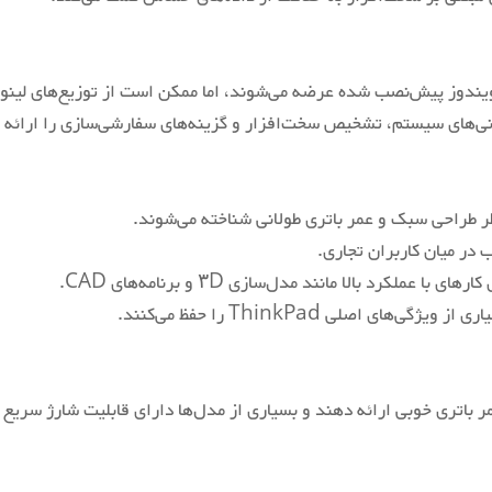
‎‎SSD
‎‎Intel Iris Xe Graphics
‎‎15 Volts
‎1.55kg