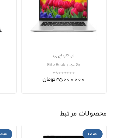
لپ تاپ اچ پی
Elite Book 1050 G1
38000000
35000000
تومان
محصولات مرتبط
ناموجود
ناموجو