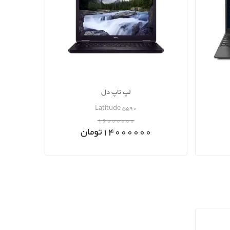
لپ تاپ دل
Latitude 5590
16000000
14000000
تومان