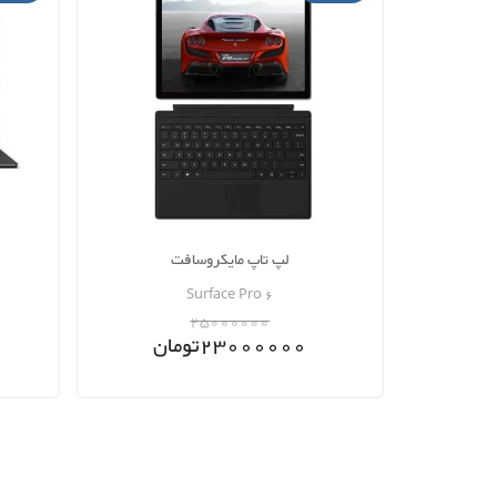
لپ تاپ مایکروسافت
Surface Pro 6
25000000
23000000
تومان