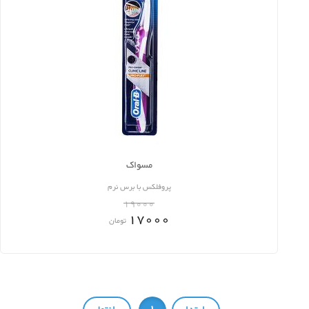
مسواک
پروفلکس با برس نرم
19000
17000
تومان
1