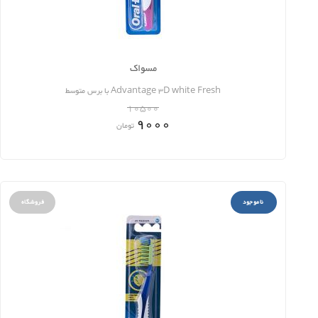
مسواک
Advantage 3D white Fresh با برس متوسط
10500
9000
تومان
ناموجود
فروشگاه