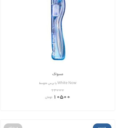
مسواک
White Now با برس متوسط
12000
10500
تومان
ناموجود
فروشگاه